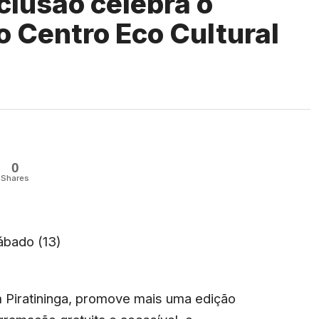
clusão celebra o
o Centro Eco Cultural
0
Shares
sábado (13)
m Piratininga, promove mais uma edição