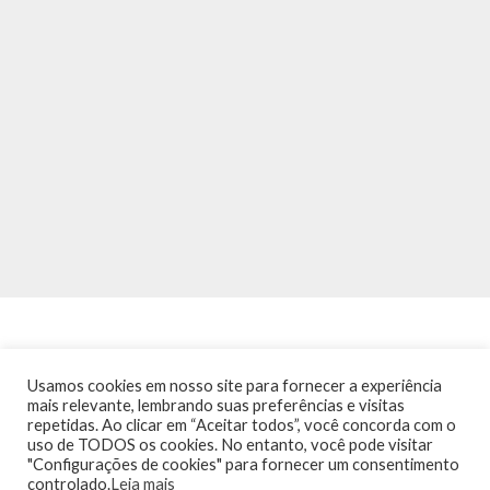
Usamos cookies em nosso site para fornecer a experiência
mais relevante, lembrando suas preferências e visitas
repetidas. Ao clicar em “Aceitar todos”, você concorda com o
INÍCIO
NOTÍCIAS
AGENDA
CONTATO
TRÂNSITO NA PONTE
uso de TODOS os cookies. No entanto, você pode visitar
TERMOS DE USO / POLÍTICA DE PRIVACIDADE
"Configurações de cookies" para fornecer um consentimento
controlado.
Leia mais