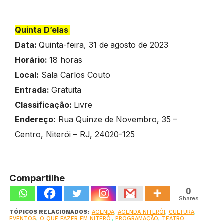
Quinta D’elas
Data:
Quinta-feira, 31 de agosto de 2023
Horário:
18 horas
Local:
Sala Carlos Couto
Entrada:
Gratuita
Classificação:
Livre
Endereço:
Rua Quinze de Novembro, 35 –
Centro, Niterói – RJ, 24020-125
Compartilhe
0
Shares
TÓPICOS RELACIONADOS:
AGENDA
,
AGENDA NITERÓI
,
CULTURA
,
EVENTOS
,
O QUE FAZER EM NITERÓI
,
PROGRAMAÇÃO
,
TEATRO