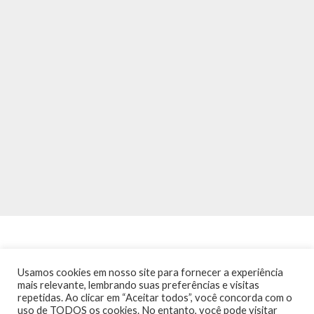
Usamos cookies em nosso site para fornecer a experiência
mais relevante, lembrando suas preferências e visitas
repetidas. Ao clicar em “Aceitar todos”, você concorda com o
INÍCIO
NOTÍCIAS
AGENDA
CONTATO
TRÂNSITO NA PONTE
uso de TODOS os cookies. No entanto, você pode visitar