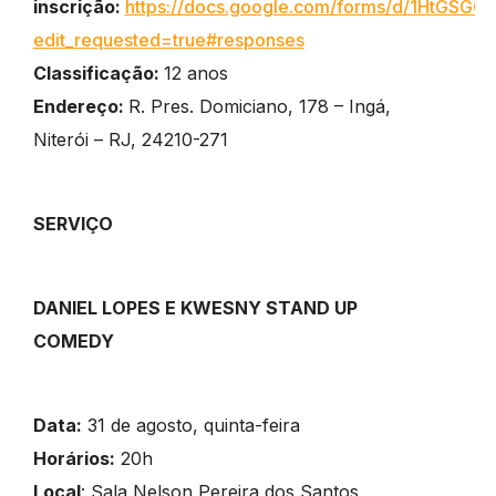
inscrição:
https://docs.google.com/forms/d/1HtGS
edit_requested=true#responses
Classificação:
12 anos
Endereço:
R. Pres. Domiciano, 178 – Ingá,
Niterói – RJ, 24210-271
SERVIÇO
DANIEL LOPES E KWESNY STAND UP
COMEDY
Data:
31 de agosto, quinta-feira
Horários:
20h
Local
: Sala Nelson Pereira dos Santos