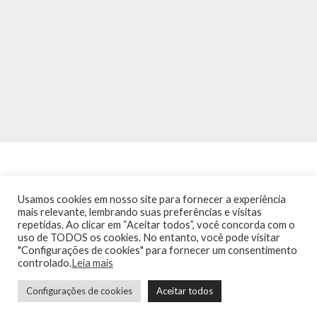
Usamos cookies em nosso site para fornecer a experiência
mais relevante, lembrando suas preferências e visitas
repetidas. Ao clicar em “Aceitar todos”, você concorda com o
INÍCIO
NOTÍCIAS
AGENDA
CONTATO
TRÂNSITO NA PONTE
uso de TODOS os cookies. No entanto, você pode visitar
TERMOS DE USO / POLÍTICA DE PRIVACIDADE
"Configurações de cookies" para fornecer um consentimento
controlado.
Leia mais
Configurações de cookies
Aceitar todos
Guia de Niterói Informática LTDA Todos os Direitos Reservados