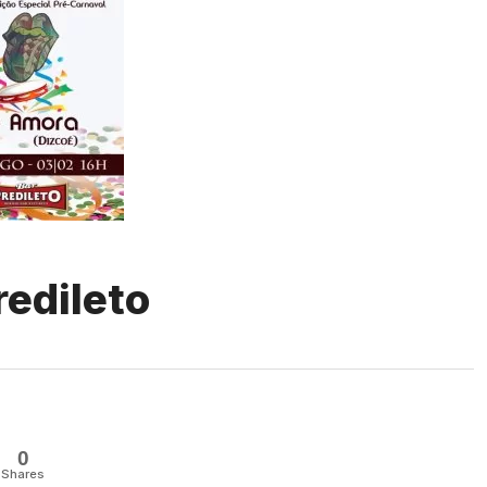
redileto
0
Shares