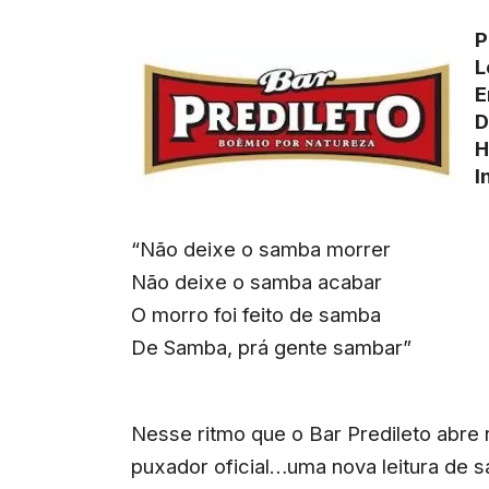
P
L
E
D
H
I
“Não deixe o samba morrer
Não deixe o samba acabar
O morro foi feito de samba
De Samba, prá gente sambar”
Nesse ritmo que o Bar Predileto abre
puxador oficial…uma nova leitura de