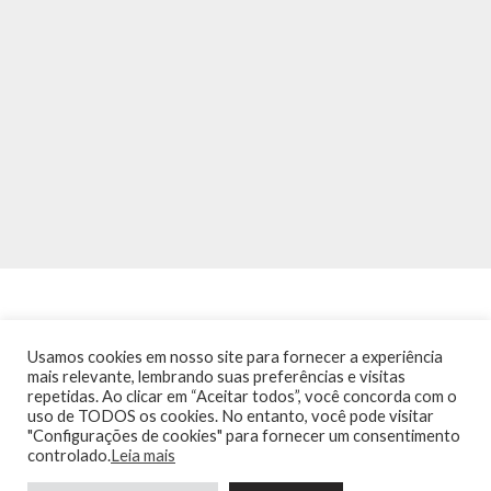
Usamos cookies em nosso site para fornecer a experiência
mais relevante, lembrando suas preferências e visitas
repetidas. Ao clicar em “Aceitar todos”, você concorda com o
INÍCIO
NOTÍCIAS
AGENDA
CONTATO
TRÂNSITO NA PONTE
uso de TODOS os cookies. No entanto, você pode visitar
TERMOS DE USO / POLÍTICA DE PRIVACIDADE
"Configurações de cookies" para fornecer um consentimento
controlado.
Leia mais