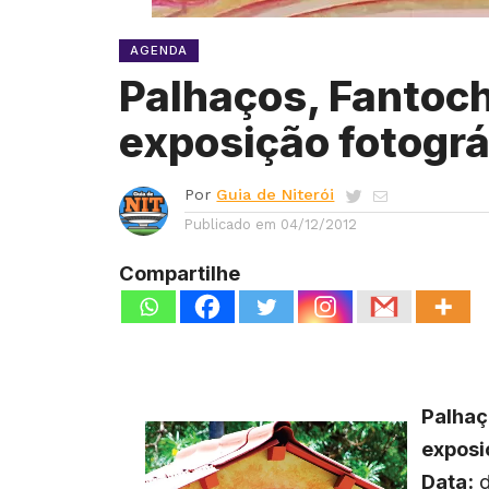
AGENDA
Palhaços, Fantoc
exposição fotográ
Por
Guia de Niterói
Publicado em
04/12/2012
Compartilhe
Palhaç
exposi
Data:
d