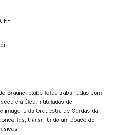
a UFF
rói
do Braune, exibe fotos trabalhadas com
seco e a óleo, intituladas de
úne imagens da Orquestra de Cordas da
 concertos, transmitindo um pouco do
músicos.