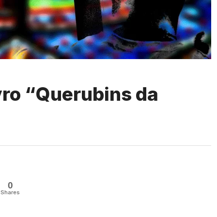
vro “Querubins da
0
Shares