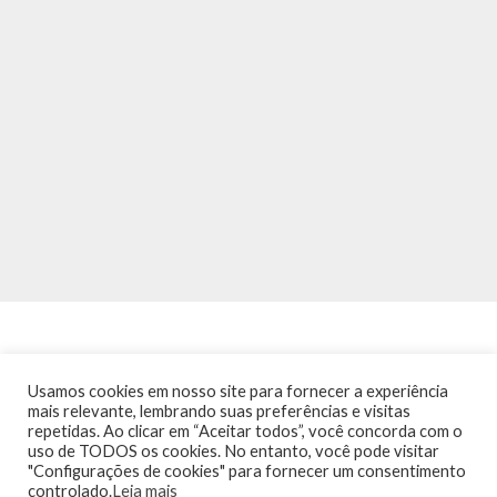
Usamos cookies em nosso site para fornecer a experiência
mais relevante, lembrando suas preferências e visitas
repetidas. Ao clicar em “Aceitar todos”, você concorda com o
INÍCIO
NOTÍCIAS
AGENDA
CONTATO
TRÂNSITO NA PONTE
uso de TODOS os cookies. No entanto, você pode visitar
TERMOS DE USO / POLÍTICA DE PRIVACIDADE
"Configurações de cookies" para fornecer um consentimento
controlado.
Leia mais