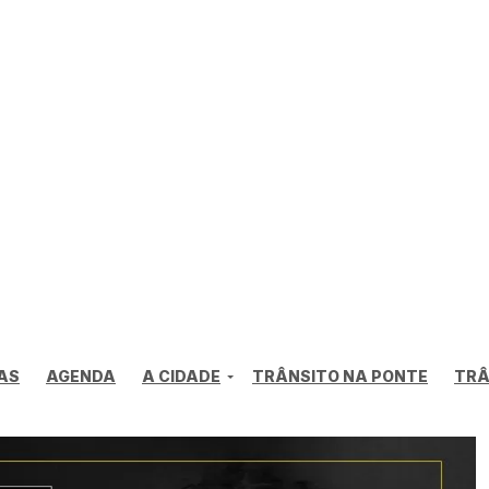
AS
AGENDA
A CIDADE
TRÂNSITO NA PONTE
TRÂ