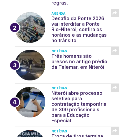
regras.
AGENDA
Desafio da Ponte 2026
vai interditar a Ponte
Rio-Niterói; confira os
horários e as mudanças
no trânsito
NOTÍCIAS
Três homens são
presos no antigo prédio
da Telemar, em Niterói
NOTÍCIAS
Niterói abre processo
seletivo para
contratação temporária
de 300 profissionais
para a Educação
Especial
NOTÍCIAS
Troca de tiros termina