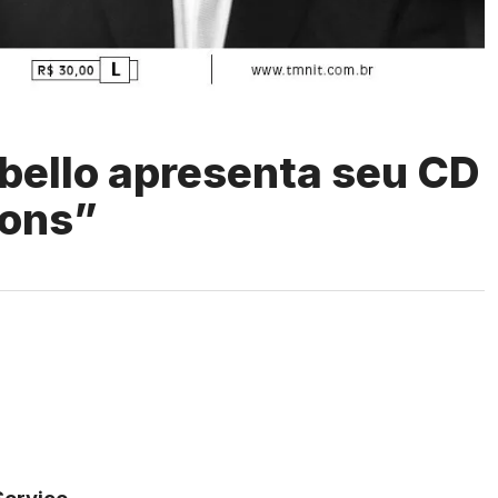
abello apresenta seu CD
ions”
Serviço