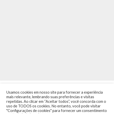
Usamos cookies em nosso site para fornecer a experiência
mais relevante, lembrando suas preferências e visitas
repetidas. Ao clicar em “Aceitar todos”, você concorda com o
uso de TODOS os cookies. No entanto, você pode visitar
"Configurações de cookies" para fornecer um consentimento
INÍCIO
NOTÍCIAS
AGENDA
CONTATO
TRÂNSITO NA PONTE