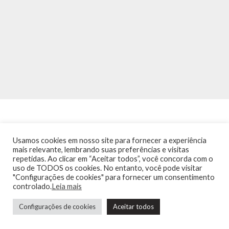
Usamos cookies em nosso site para fornecer a experiência
mais relevante, lembrando suas preferências e visitas
repetidas. Ao clicar em “Aceitar todos”, você concorda com o
INÍCIO
NOTÍCIAS
AGENDA
CONTATO
TRÂNSITO NA PONTE
uso de TODOS os cookies. No entanto, você pode visitar
TERMOS DE USO / POLÍTICA DE PRIVACIDADE
"Configurações de cookies" para fornecer um consentimento
controlado.
Leia mais
Configurações de cookies
Aceitar todos
Guia de Niterói Informática LTDA Todos os Direitos Reservados