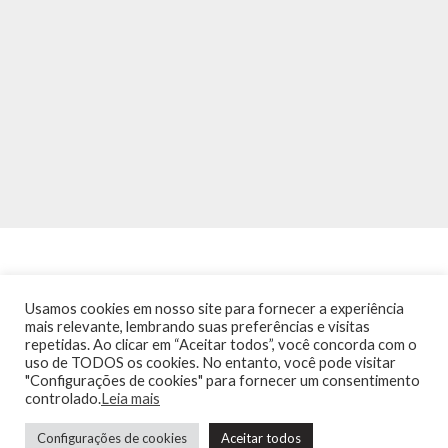
Usamos cookies em nosso site para fornecer a experiência
mais relevante, lembrando suas preferências e visitas
repetidas. Ao clicar em “Aceitar todos”, você concorda com o
INÍCIO
NOTÍCIAS
AGENDA
CONTATO
TRÂNSITO NA PONTE
uso de TODOS os cookies. No entanto, você pode visitar
TERMOS DE USO / POLÍTICA DE PRIVACIDADE
"Configurações de cookies" para fornecer um consentimento
controlado.
Leia mais
Precisa de ajuda?
Configurações de cookies
Aceitar todos
Guia de Niterói Informática LTDA Todos os Direitos Reservados