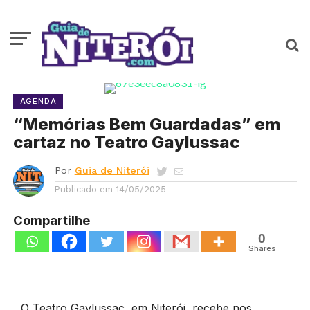
AGENDA
“Memórias Bem Guardadas” em
cartaz no Teatro Gaylussac
Por
Guia de Niterói
Publicado em
14/05/2025
Compartilhe
0
Shares
O Teatro Gaylussac, em Niterói, recebe nos