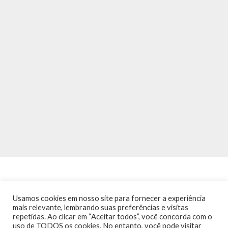
Usamos cookies em nosso site para fornecer a experiência
mais relevante, lembrando suas preferências e visitas
repetidas. Ao clicar em “Aceitar todos”, você concorda com o
INÍCIO
NOTÍCIAS
AGENDA
CONTATO
TRÂNSITO NA PONTE
uso de TODOS os cookies. No entanto, você pode visitar