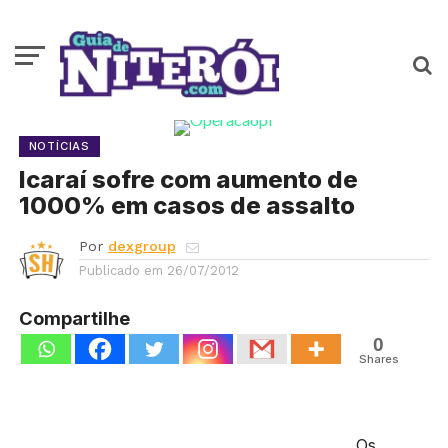
NOTÍCIAS
Icaraí sofre com aumento de
1000% em casos de assalto
Por
dexgroup
Publicado em
26/07/2012
Compartilhe
0
Shares
Os