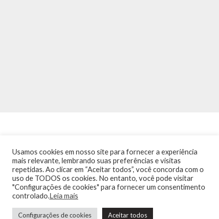
Usamos cookies em nosso site para fornecer a experiência
mais relevante, lembrando suas preferências e visitas
repetidas. Ao clicar em “Aceitar todos”, você concorda com o
INÍCIO
NOTÍCIAS
AGENDA
CONTATO
TRÂNSITO NA PONTE
uso de TODOS os cookies. No entanto, você pode visitar
TERMOS DE USO / POLÍTICA DE PRIVACIDADE
"Configurações de cookies" para fornecer um consentimento
controlado.
Leia mais
Configurações de cookies
Aceitar todos