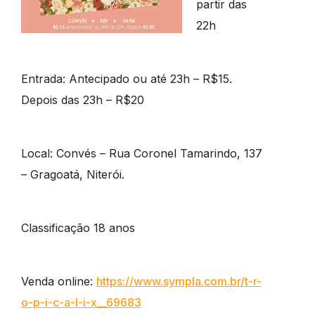
partir das
22h
Entrada: Antecipado ou até 23h – R$15.
Depois das 23h – R$20
Local: Convés – Rua Coronel Tamarindo, 137
– Gragoatá, Niterói.
Classificação 18 anos
Venda online:
https://www.sympla.com.br/
t-r-
o-p-i-c-a-l-i-x__69683