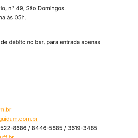
io, nº 49, São Domingos.
na às 05h.
o de débito no bar, para entrada apenas
m.br
guidum.com.br
) 3522-8686 / 8446-5885 / 3619-3485
uff.br