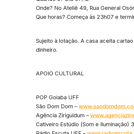
Onde? No Ateliê 49, Rua General Osór
Que horas? Começa às 23h07 e termi
Sujeito à lotação. A casa aceita carta
dinheiro.
APOIO CULTURAL
POP Goiaba UFF
São Dom Dom –
www.saodomdom.co
Agência Ziriguidum –
www.agenciaziri
Cativeiro Estúdio (Som e Iluminação
Rádio Escuta UFF –
www.radioescuta.