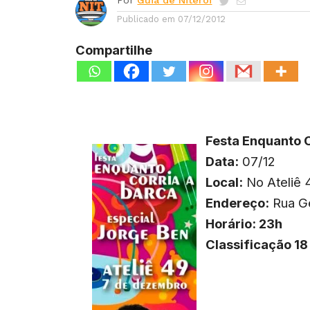
Por
Guia de Niterói
Publicado em
07/12/2012
Compartilhe
Festa Enquanto C
Data:
07/12
Local:
No Ateliê 
Endereço:
Rua Ge
Horário: 23h
Classificação 18