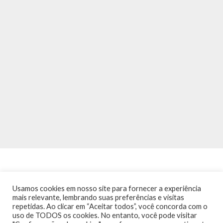
Usamos cookies em nosso site para fornecer a experiência
mais relevante, lembrando suas preferências e visitas
repetidas. Ao clicar em “Aceitar todos”, você concorda com o
INÍCIO
NOTÍCIAS
AGENDA
CONTATO
TRÂNSITO NA PONTE
uso de TODOS os cookies. No entanto, você pode visitar
TERMOS DE USO / POLÍTICA DE PRIVACIDADE