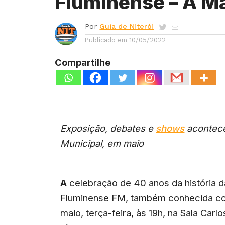
Fluminense – A Ma
Por
Guia de Niterói
Publicado em
10/05/2022
Compartilhe
Exposição, debates e
shows
acontece
Municipal, em maio
A
celebração de 40 anos da história da
Fluminense FM, também conhecida como
maio, terça-feira, às 19h, na Sala Car