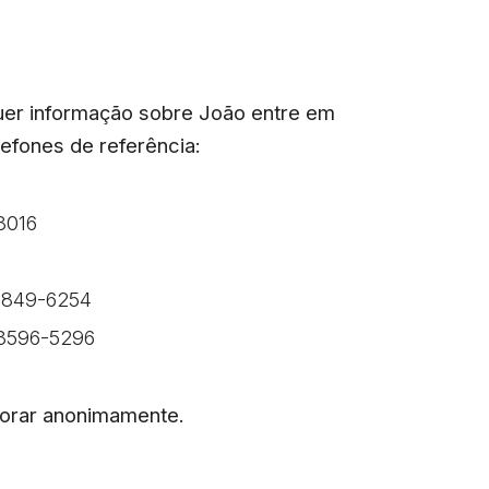
lquer informação sobre João entre em
efones de referência:
8016
8849-6254
98596-5296
borar anonimamente.