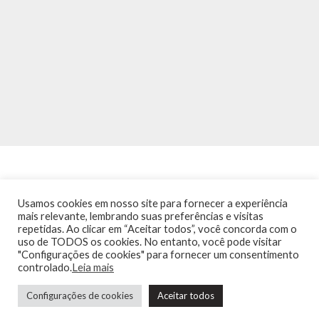
Usamos cookies em nosso site para fornecer a experiência
mais relevante, lembrando suas preferências e visitas
repetidas. Ao clicar em “Aceitar todos”, você concorda com o
INÍCIO
NOTÍCIAS
AGENDA
CONTATO
TRÂNSITO NA PONTE
uso de TODOS os cookies. No entanto, você pode visitar
TERMOS DE USO / POLÍTICA DE PRIVACIDADE
"Configurações de cookies" para fornecer um consentimento
controlado.
Leia mais
Configurações de cookies
Aceitar todos
Guia de Niterói Informática LTDA Todos os Direitos Reservados