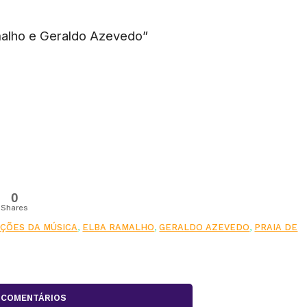
malho e Geraldo Azevedo”
0
Shares
AÇÕES DA MÚSICA
,
ELBA RAMALHO
,
GERALDO AZEVEDO
,
PRAIA DE
COMENTÁRIOS