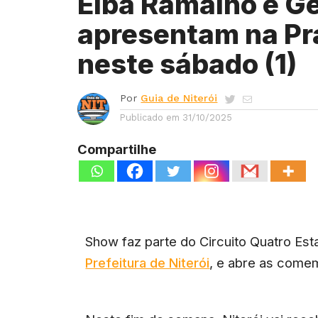
Elba Ramalho e G
apresentam na Pra
neste sábado (1)
Por
Guia de Niterói
Publicado em
31/10/2025
Compartilhe
Show faz parte do Circuito Quatro Es
Prefeitura de Niterói
, e abre as come