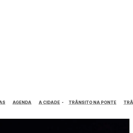
AS
AGENDA
A CIDADE
TRÂNSITO NA PONTE
TRÂ