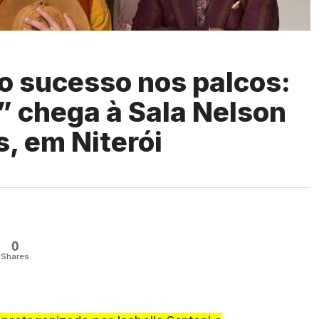
 o sucesso nos palcos:
” chega à Sala Nelson
s, em Niterói
0
Shares