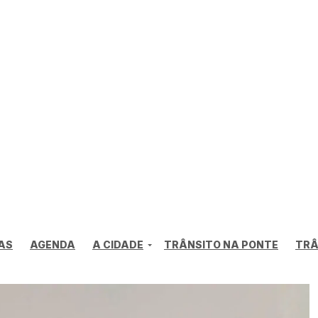
AS
AGENDA
A CIDADE
TRÂNSITO NA PONTE
TRÂ