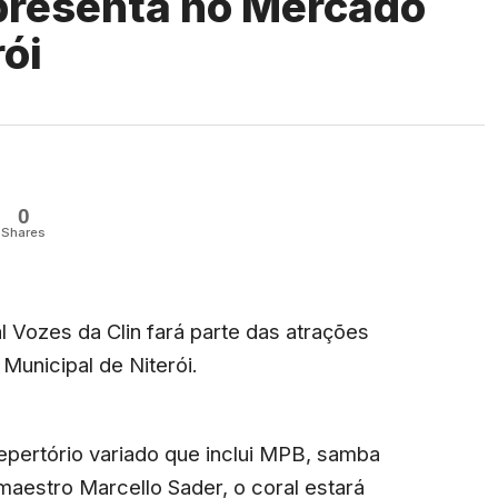
apresenta no Mercado
rói
0
Shares
 Vozes da Clin fará parte das atrações
unicipal de Niterói.
epertório variado que inclui MPB, samba
maestro Marcello Sader, o coral estará