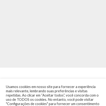
Usamos cookies em nosso site para fornecer a experiência
mais relevante, lembrando suas preferências e visitas
repetidas. Ao clicar em “Aceitar todos”, você concorda com o
INÍCIO
NOTÍCIAS
AGENDA
CONTATO
TRÂNSITO NA PONTE
uso de TODOS os cookies. No entanto, você pode visitar
TERMOS DE USO / POLÍTICA DE PRIVACIDADE
"Configurações de cookies" para fornecer um consentimento