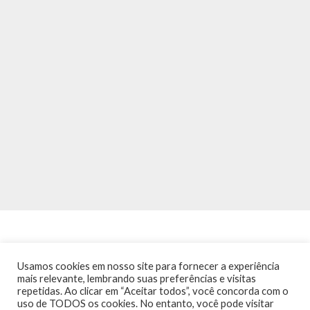
Usamos cookies em nosso site para fornecer a experiência
mais relevante, lembrando suas preferências e visitas
repetidas. Ao clicar em “Aceitar todos”, você concorda com o
INÍCIO
NOTÍCIAS
AGENDA
CONTATO
TRÂNSITO NA PONTE
uso de TODOS os cookies. No entanto, você pode visitar