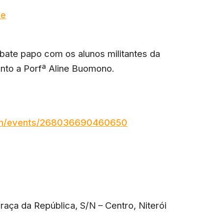
me
bate papo com os alunos militantes da
unto a Porfª Aline Buomono.
om/events/268036690460650
Praça da República, S/N – Centro, Niterói