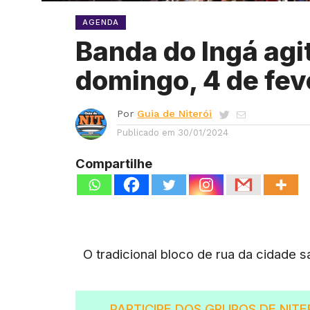
AGENDA
Banda do Ingá agi
domingo, 4 de fev
Por
Guia de Niterói
Publicado em
30/01/2024
Compartilhe
O tradicional bloco de rua da cidade s
PARTICIPE DOS GRUPO
S
DE NITE