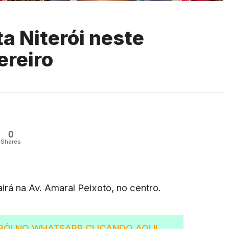
ta Niterói neste
ereiro
0
Shares
airá na Av. Amaral Peixoto, no centro.
RÓI NO WHATSAPP CLICANDO AQUI