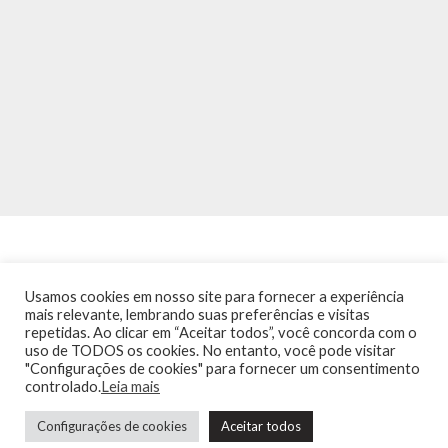
Usamos cookies em nosso site para fornecer a experiência
mais relevante, lembrando suas preferências e visitas
repetidas. Ao clicar em “Aceitar todos”, você concorda com o
INÍCIO
NOTÍCIAS
AGENDA
CONTATO
TRÂNSITO NA PONTE
uso de TODOS os cookies. No entanto, você pode visitar
TERMOS DE USO / POLÍTICA DE PRIVACIDADE
"Configurações de cookies" para fornecer um consentimento
controlado.
Leia mais
Configurações de cookies
Aceitar todos
Guia de Niterói Informática LTDA Todos os Direitos Reservados