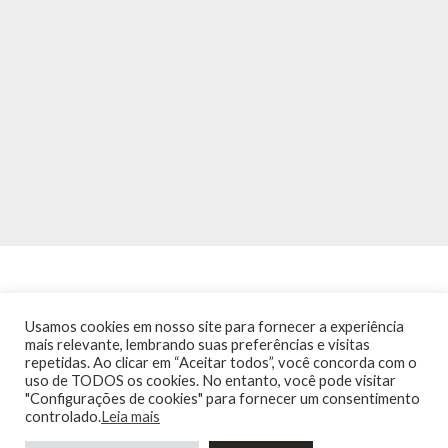
Usamos cookies em nosso site para fornecer a experiência
mais relevante, lembrando suas preferências e visitas
repetidas. Ao clicar em “Aceitar todos”, você concorda com o
INÍCIO
NOTÍCIAS
AGENDA
CONTATO
TRÂNSITO NA PONTE
uso de TODOS os cookies. No entanto, você pode visitar
TERMOS DE USO / POLÍTICA DE PRIVACIDADE
"Configurações de cookies" para fornecer um consentimento
controlado.
Leia mais