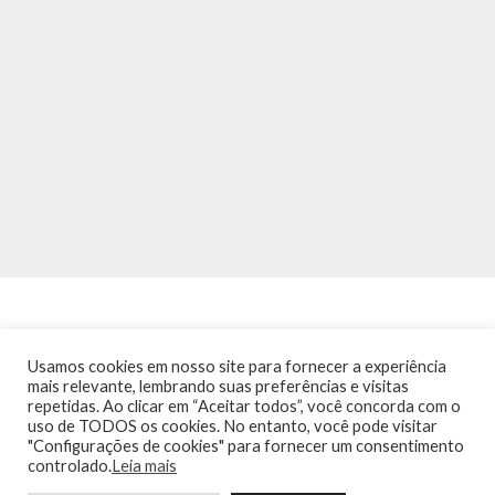
Usamos cookies em nosso site para fornecer a experiência
mais relevante, lembrando suas preferências e visitas
repetidas. Ao clicar em “Aceitar todos”, você concorda com o
INÍCIO
NOTÍCIAS
AGENDA
CONTATO
TRÂNSITO NA PONTE
uso de TODOS os cookies. No entanto, você pode visitar
TERMOS DE USO / POLÍTICA DE PRIVACIDADE
"Configurações de cookies" para fornecer um consentimento
controlado.
Leia mais