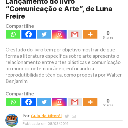
Lançamento do livro
“Comunicação e Arte”, de Luna
Freire
Compartilhe
0
Shares
O estudo do livro tem por objetivo mostrar de que
forma a literatura específica sobre arte apresenta o
relacionamento entre artes plásticas e comunicação
no mundo contemporâneo, enfocando a
reprodutibilidade técnica, como proposta por Walter
Benjamim.
Compartilhe
0
Shares
Por
Guia de Niterói
Publicado em
08/03/2016