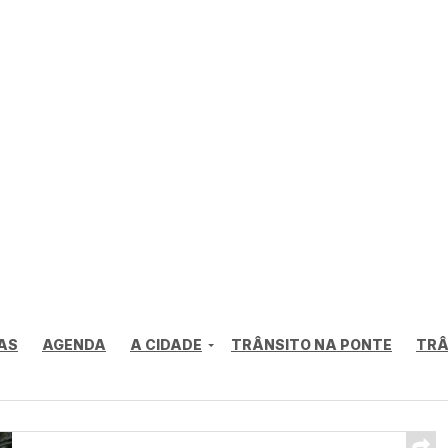
AS
AGENDA
A CIDADE
TRÂNSITO NA PONTE
TRÂ