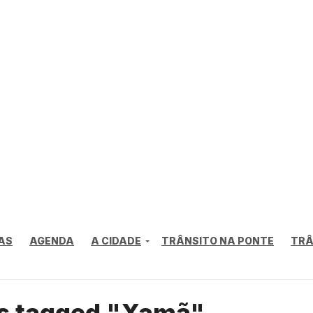
AS
AGENDA
A CIDADE
TRÂNSITO NA PONTE
TRÂ