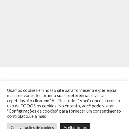
Usamos cookies em nosso site para fornecer a experiência
mais relevante, lembrando suas preferências e visitas
repetidas. Ao clicar em “Aceitar todos”, você concorda com o
INÍCIO
NOTÍCIAS
AGENDA
CONTATO
TRÂNSITO NA PONTE
uso de TODOS os cookies. No entanto, você pode visitar
TERMOS DE USO / POLÍTICA DE PRIVACIDADE
"Configurações de cookies" para fornecer um consentimento
controlado.
Leia mais
Configurações de cookies
Aceitar todos