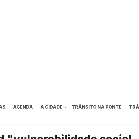
AS
AGENDA
A CIDADE
TRÂNSITO NA PONTE
TRÂ