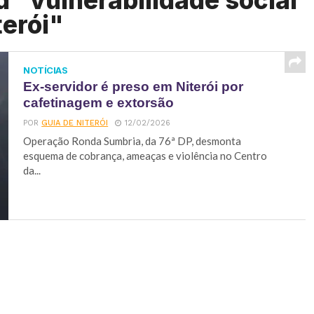
 "vulnerabilidade social
terói"
NOTÍCIAS
Ex-servidor é preso em Niterói por
cafetinagem e extorsão
POR
GUIA DE NITERÓI
12/02/2026
Operação Ronda Sumbria, da 76ª DP, desmonta
esquema de cobrança, ameaças e violência no Centro
da...