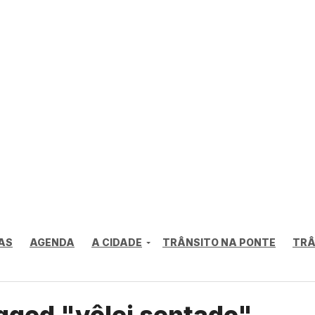
AS
AGENDA
A CIDADE
TRÂNSITO NA PONTE
TRÂ