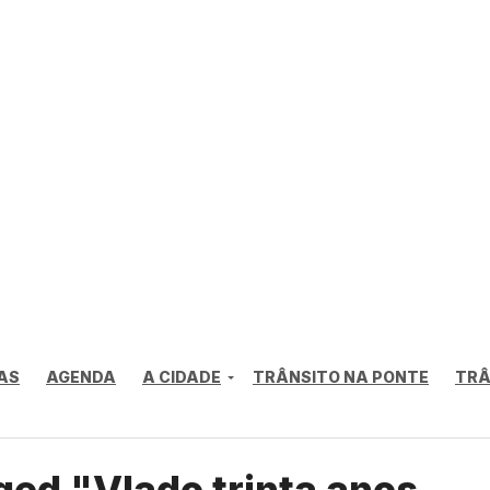
AS
AGENDA
A CIDADE
TRÂNSITO NA PONTE
TRÂ