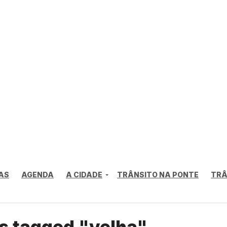
AS
AGENDA
A CIDADE
TRÂNSITO NA PONTE
TRÂ