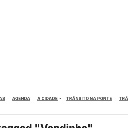
AS
AGENDA
A CIDADE
TRÂNSITO NA PONTE
TRÂ