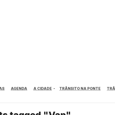
AS
AGENDA
A CIDADE
TRÂNSITO NA PONTE
TRÂ