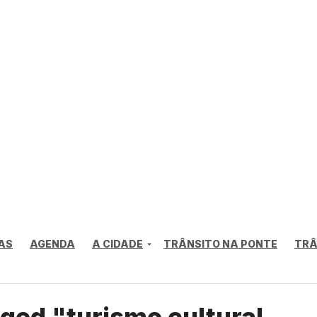
AS
AGENDA
A CIDADE
TRÂNSITO NA PONTE
TRÂ