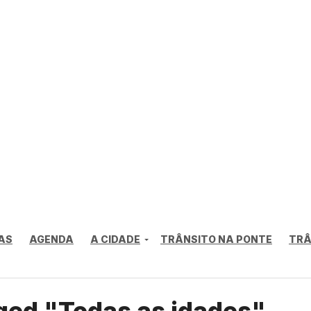
AS
AGENDA
A CIDADE
TRÂNSITO NA PONTE
TRÂ