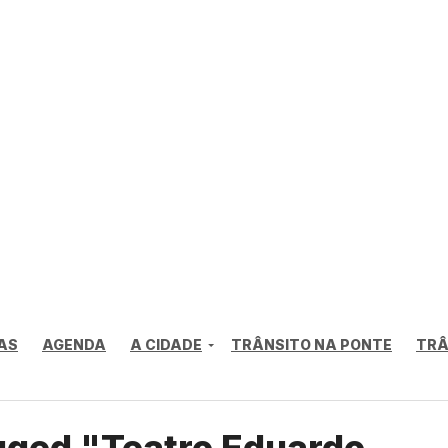
AS
AGENDA
A CIDADE
TRÂNSITO NA PONTE
TRÂ