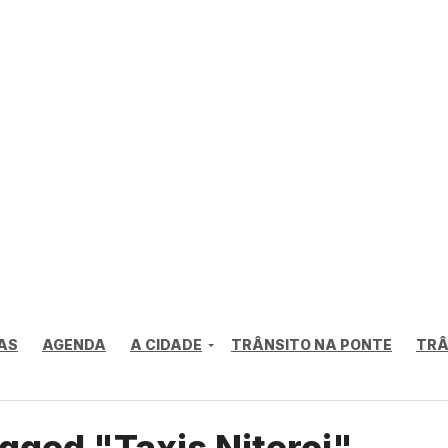
AS
AGENDA
A CIDADE
TRÂNSITO NA PONTE
TRÂ