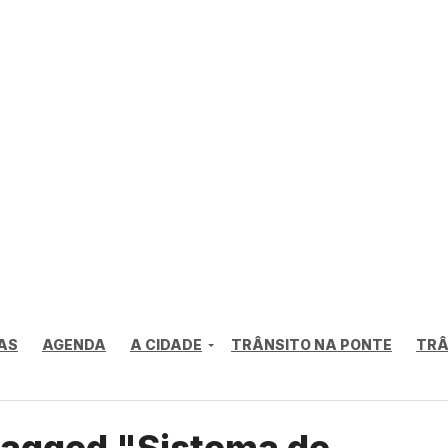
AS
AGENDA
A CIDADE
TRÂNSITO NA PONTE
TRÂ