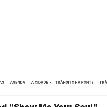
AS
AGENDA
A CIDADE
TRÂNSITO NA PONTE
TRÂ