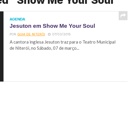
ed "Show Me Your Soul"
AGENDA
Jesuton em Show Me Your Soul
POR
GUIA DE NITERÓI
07/03/2015
A cantora inglesa Jesuton traz para o Teatro Municipal
de Niterói, no Sábado, 07 de março...