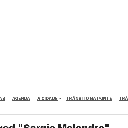
AS
AGENDA
A CIDADE
TRÂNSITO NA PONTE
TRÂ