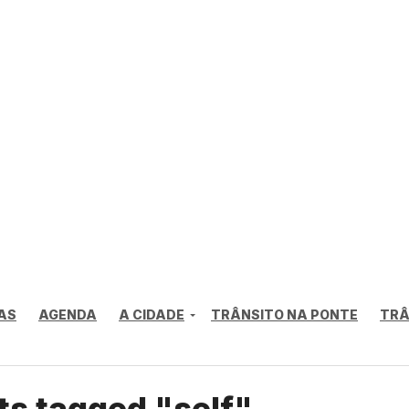
AS
AGENDA
A CIDADE
TRÂNSITO NA PONTE
TRÂ