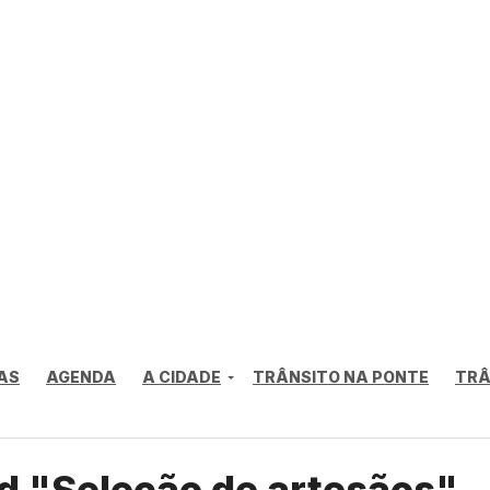
AS
AGENDA
A CIDADE
TRÂNSITO NA PONTE
TRÂ